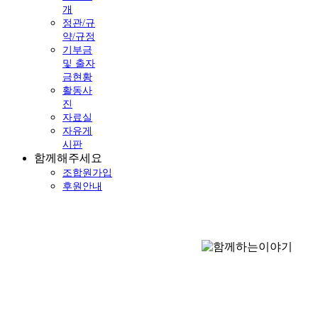
개
정관/규
약/규정
기부금
및 출자
금현황
활동사
진
자료실
자유게
시판
함께해주세요
조합원가입
후원안내
함께하는이야기