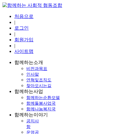
처음으로
|
로그인
|
회원가입
|
사이트맵
함께하는소개
비전과목표
인사말
연혁및조직도
찾아오시는길
함께하는사업
함께하는순환모델
함께돌봄사업국
함께나눔복지국
함께하는이야기
공지사
항
운영공