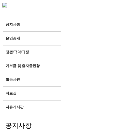
공지사항
· 생산품 안내
· 자연과함께하는농장
· 보도자료
운영공개
정관/규약/규정
기부금 및 출자금현황
활동사진
자료실
자유게시판
공지사항