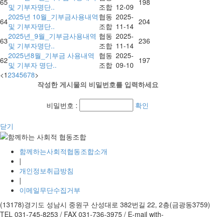
65
198
및 기부자명단..
조합
12-09
2025년 10월_기부금사용내역
협동
2025-
64
204
및 기부자명단..
조합
11-14
2025년_9월_기부금사용내역
협동
2025-
63
236
및 기부자명단..
조합
11-14
2025년8월_기부금 사용내역
협동
2025-
62
197
및 기부자 명단..
조합
09-10
<
1
2
3
4
5
6
7
8
>
작성한 게시물의 비밀번호를 입력하세요
비밀번호 :
확인
닫기
함께하는사회적협동조합소개
|
개인정보취급방침
|
이메일무단수집거부
(13178)경기도 성남시 중원구 산성대로 382번길 22, 2층(금광동3759)
TEL 031-745-8253 / FAX 031-736-3975 / E-mail with-