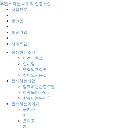
처음으로
|
로그인
|
회원가입
|
사이트맵
함께하는소개
비전과목표
인사말
연혁및조직도
찾아오시는길
함께하는사업
함께하는순환모델
함께돌봄사업국
함께나눔복지국
함께하는이야기
공지사
항
운영공
개