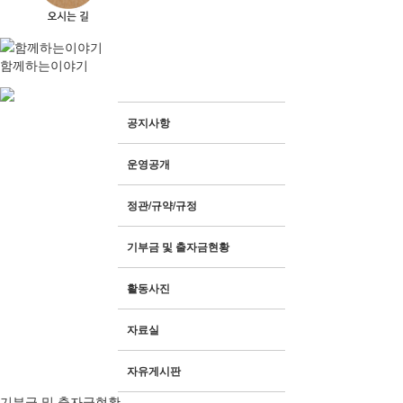
함께하는이야기
공지사항
· 생산품 안내
· 자연과함께하는농장
· 보도자료
운영공개
정관/규약/규정
기부금 및 출자금현황
활동사진
자료실
자유게시판
기부금 및 출자금현황