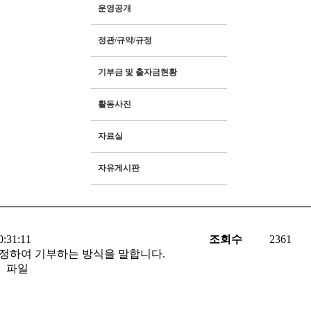
운영공개
정관/규약/규정
기부금 및 출자금현황
활동사진
자료실
자유게시판
0:31:11
조회수
2361
 매달 일정금액을 지정하여 기부하는 방식을 말합니다.
파일