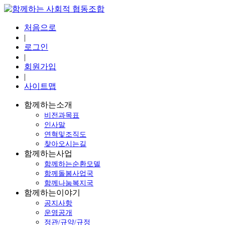
처음으로
|
로그인
|
회원가입
|
사이트맵
함께하는소개
비전과목표
인사말
연혁및조직도
찾아오시는길
함께하는사업
함께하는순환모델
함께돌봄사업국
함께나눔복지국
함께하는이야기
공지사항
운영공개
정관/규약/규정