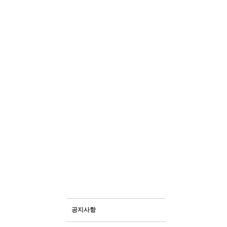
공지사항
· 생산품 안내
· 자연과함께하는농장
· 보도자료