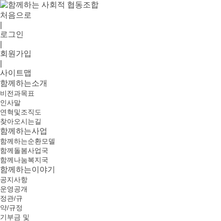
처음으로
|
로그인
|
회원가입
|
사이트맵
함께하는소개
비전과목표
인사말
연혁및조직도
찾아오시는길
함께하는사업
함께하는순환모델
함께돌봄사업국
함께나눔복지국
함께하는이야기
공지사항
운영공개
정관/규
약/규정
기부금 및