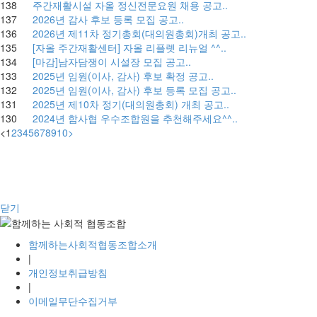
138
주간재활시설 자올 정신전문요원 채용 공고..
137
2026년 감사 후보 등록 모집 공고..
136
2026년 제11차 정기총회(대의원총회)개최 공고..
135
[자올 주간재활센터] 자올 리플렛 리뉴얼 ^^..
134
[마감]남자담쟁이 시설장 모집 공고..
133
2025년 임원(이사, 감사) 후보 확정 공고..
132
2025년 임원(이사, 감사) 후보 등록 모집 공고..
131
2025년 제10차 정기(대의원총회) 개최 공고..
130
2024년 함사협 우수조합원을 추천해주세요^^..
<
1
2
3
4
5
6
7
8
9
10
>
닫기
함께하는사회적협동조합소개
|
개인정보취급방침
|
이메일무단수집거부