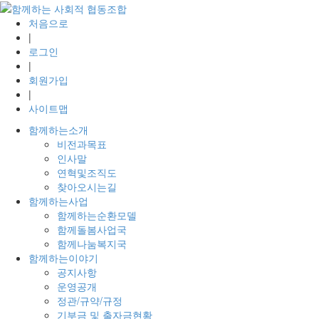
처음으로
|
로그인
|
회원가입
|
사이트맵
함께하는소개
비전과목표
인사말
연혁및조직도
찾아오시는길
함께하는사업
함께하는순환모델
함께돌봄사업국
함께나눔복지국
함께하는이야기
공지사항
운영공개
정관/규약/규정
기부금 및 출자금현황