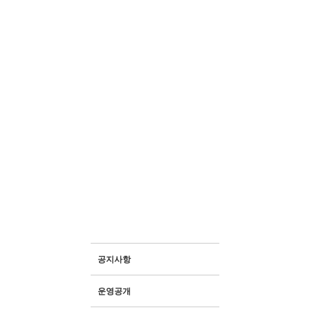
공지사항
· 생산품 안내
· 자연과함께하는농장
· 보도자료
운영공개